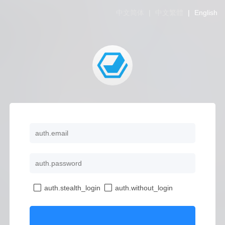
中文简体
|
中文繁體
|
English
auth.stealth_login
auth.without_login